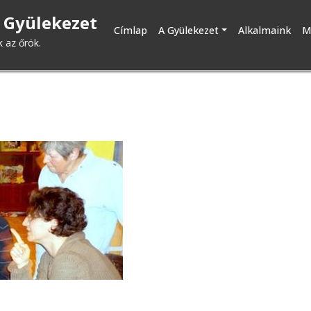
 Gyülekezet
Fő
Címlap
A Gyülekezet
Alkalmaink
M
k az őrök.
navigáció