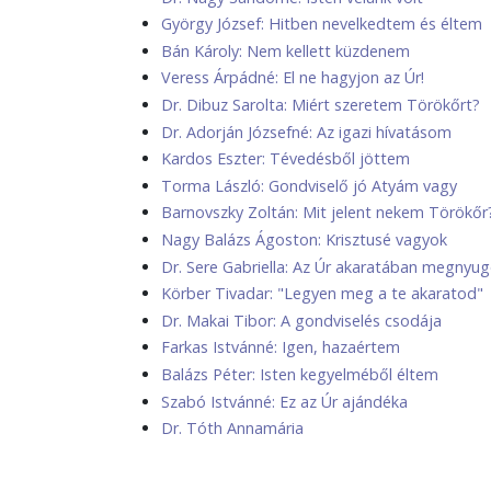
György József: Hitben nevelkedtem és éltem
Bán Károly: Nem kellett küzdenem
Veress Árpádné: El ne hagyjon az Úr!
Dr. Dibuz Sarolta: Miért szeretem Törökőrt?
Dr. Adorján Józsefné: Az igazi hívatásom
Kardos Eszter: Tévedésből jöttem
Torma László: Gondviselő jó Atyám vagy
Barnovszky Zoltán: Mit jelent nekem Törökőr
Nagy Balázs Ágoston: Krisztusé vagyok
Dr. Sere Gabriella: Az Úr akaratában megny
Körber Tivadar: "Legyen meg a te akaratod"
Dr. Makai Tibor: A gondviselés csodája
Farkas Istvánné: Igen, hazaértem
Balázs Péter: Isten kegyelméből éltem
Szabó Istvánné: Ez az Úr ajándéka
Dr. Tóth Annamária