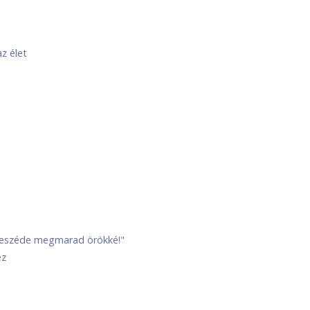
z élet
beszéde megmarad örökké!"
ez