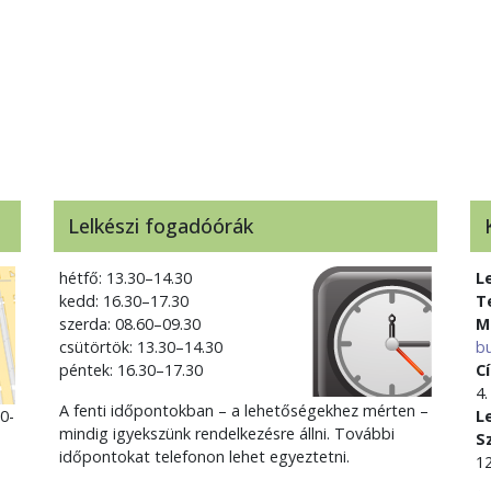
Lelkészi fogadóórák
hétfő: 13.30–14.30
L
kedd: 16.30–17.30
T
szerda: 08.60–09.30
M
csütörtök: 13.30–14.30
b
péntek: 16.30–17.30
C
4.
A fenti időpontokban – a lehetőségekhez mérten –
0-
L
mindig igyekszünk rendelkezésre állni. További
S
időpontokat telefonon lehet egyeztetni.
1