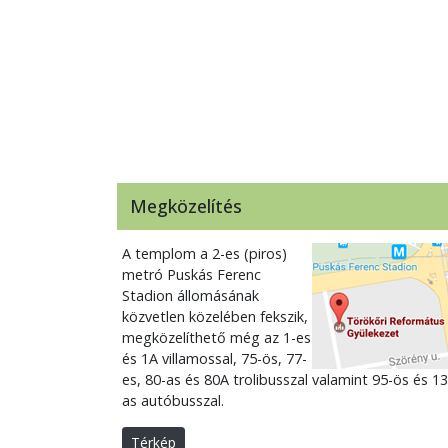
Megközelítés
A templom a 2-es (piros)
metró Puskás Ferenc
Stadion állomásának
közvetlen közelében fekszik,
megközelíthető még az 1-es
és 1A villamossal, 75-ös, 77-
es, 80-as és 80A trolibusszal valamint 95-ös és 13
as autóbusszal.
Térkép