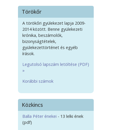
Törökőr
A törökőri gyülekezet lapja 2009-
2014 között. Benne gyülekezeti
krónika, beszámolók,
bizonyságtételek,
gyülekezettörténet és egyéb
írások.
Legutolsó lapszám letöltése (PDF)
»
Korábbi számok
Közkincs
Balla Péter énekei
- 13 lelki ének
(pdf)