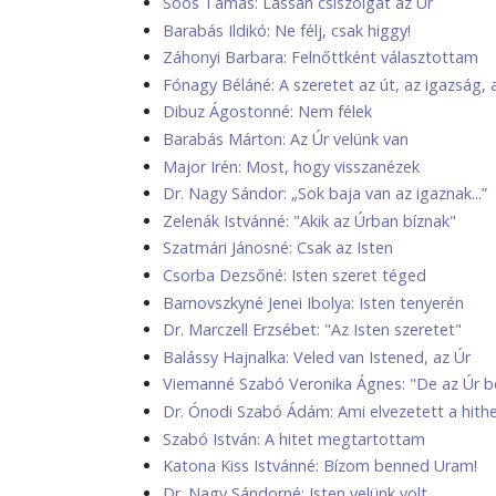
Soós Tamás: Lassan csiszolgat az Úr
Barabás Ildikó: Ne félj, csak higgy!
Záhonyi Barbara: Felnőttként választottam
Fónagy Béláné: A szeretet az út, az igazság, a
Dibuz Ágostonné: Nem félek
Barabás Márton: Az Úr velünk van
Major Irén: Most, hogy visszanézek
Dr. Nagy Sándor: „Sok baja van az igaznak...”
Zelenák Istvánné: "Akik az Úrban bíznak"
Szatmári Jánosné: Csak az Isten
Csorba Dezsőné: Isten szeret téged
Barnovszkyné Jenei Ibolya: Isten tenyerén
Dr. Marczell Erzsébet: "Az Isten szeretet"
Balássy Hajnalka: Veled van Istened, az Úr
Viemanné Szabó Veronika Ágnes: "De az Úr 
Dr. Ónodi Szabó Ádám: Ami elvezetett a hith
Szabó István: A hitet megtartottam
Katona Kiss Istvánné: Bízom benned Uram!
Dr. Nagy Sándorné: Isten velünk volt