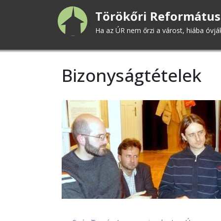
Ugrás
Törökőri Református
a
tartalomra
Ha az ÚR nem őrzi a várost, hiába óvjá
Bizonyságtételek