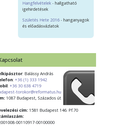
Hangfelvételek
- hallgatható
igehirdetések
Születés Hete 2016
- hanganyagok
és előadásvázlatok
Kapcsolat
elkipásztor
: Balássy András
elefon
:
+36 (1) 333 1942
obil
:
+36 30 638 4719
udapest-torokor@reformatus.hu
ím:
1087 Budapest, Százados út
evelezési cím:
1581 Budapest 146. Pf.70
zámlaszám:
2001008-00110917-00100000