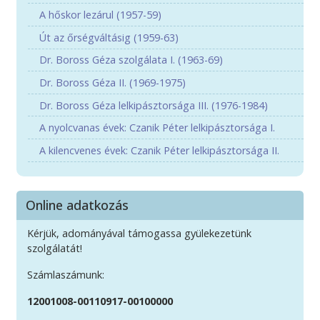
A hőskor lezárul (1957-59)
Út az őrségváltásig (1959-63)
Dr. Boross Géza szolgálata I. (1963-69)
Dr. Boross Géza II. (1969-1975)
Dr. Boross Géza lelkipásztorsága III. (1976-1984)
A nyolcvanas évek: Czanik Péter lelkipásztorsága I.
A kilencvenes évek: Czanik Péter lelkipásztorsága II.
Online adatkozás
Kérjük, adományával támogassa gyülekezetünk
szolgálatát!
Számlaszámunk:
12001008-00110917-00100000