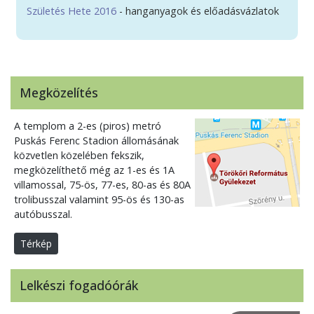
Születés Hete 2016
- hanganyagok és előadásvázlatok
Megközelítés
A templom a 2-es (piros) metró
Puskás Ferenc Stadion állomásának
közvetlen közelében fekszik,
megközelíthető még az 1-es és 1A
villamossal, 75-ös, 77-es, 80-as és 80A
trolibusszal valamint 95-ös és 130-as
autóbusszal.
Térkép
Lelkészi fogadóórák