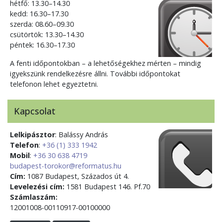
hétfő: 13.30–14.30
kedd: 16.30–17.30
szerda: 08.60–09.30
csütörtök: 13.30–14.30
péntek: 16.30–17.30
A fenti időpontokban – a lehetőségekhez mérten – mindig
igyekszünk rendelkezésre állni. További időpontokat
telefonon lehet egyeztetni.
Kapcsolat
Lelkipásztor
: Balássy András
Telefon
:
+36 (1) 333 1942
Mobil
:
+36 30 638 4719
budapest-torokor@reformatus.hu
Cím:
1087 Budapest, Százados út 4.
Levelezési cím:
1581 Budapest 146. Pf.70
Számlaszám:
12001008-00110917-00100000