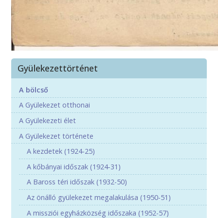
Gyülekezettörténet
A bölcső
A Gyülekezet otthonai
A Gyülekezeti élet
A Gyülekezet története
A kezdetek (1924-25)
A kőbányai időszak (1924-31)
A Baross téri időszak (1932-50)
Az önálló gyülekezet megalakulása (1950-51)
A missziói egyházközség időszaka (1952-57)