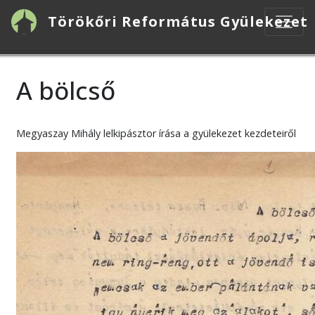
Ugrás
Törökőri Református Gyülekezet
a
tartalomra
A bölcső
Megyaszay Mihály lelkipásztor írása a gyülekezet kezdeteiről